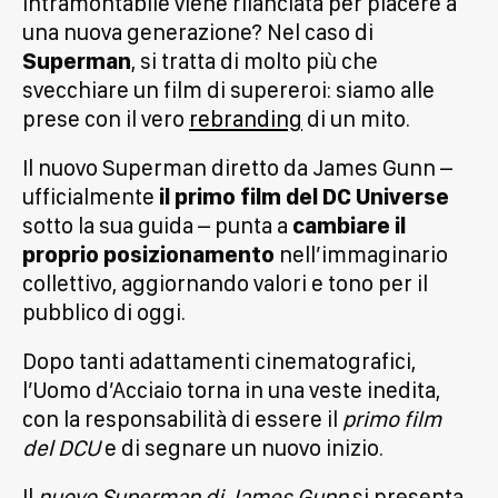
intramontabile viene rilanciata per piacere a
una nuova generazione? Nel caso di
Superman
, si tratta di molto più che
svecchiare un film di supereroi: siamo alle
prese con il vero
rebranding
di un mito.
Il nuovo Superman diretto da James Gunn –
ufficialmente
il primo film del DC Universe
sotto la sua guida – punta a
cambiare il
proprio posizionamento
nell’immaginario
collettivo, aggiornando valori e tono per il
pubblico di oggi.
Dopo tanti adattamenti cinematografici,
l’Uomo d’Acciaio torna in una veste inedita,
con la responsabilità di essere il
primo film
del DCU
e di segnare un nuovo inizio.
Il
nuovo Superman di James Gunn
si presenta