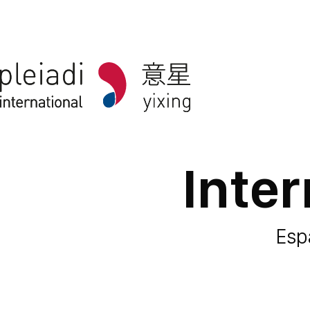
Inte
Espa