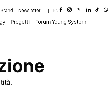
 Brand
Newsletter
IT
EN
|
egy
Progetti
Forum Young System
zione
tità.