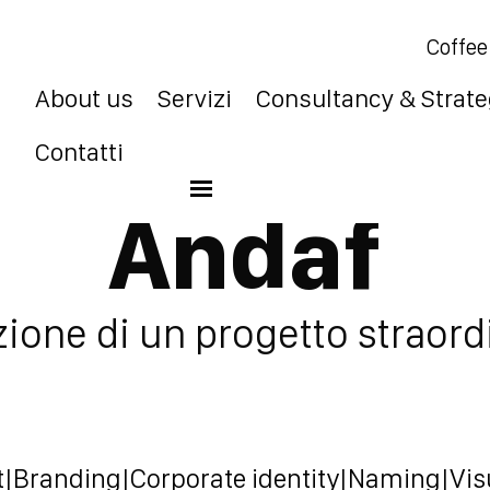
Coffee
About us
Servizi
Consultancy & Strat
Contatti
Events & Edu
Andaf
one di un progetto straord
t
|
Branding
|
Corporate identity
|
Naming
|
Vis