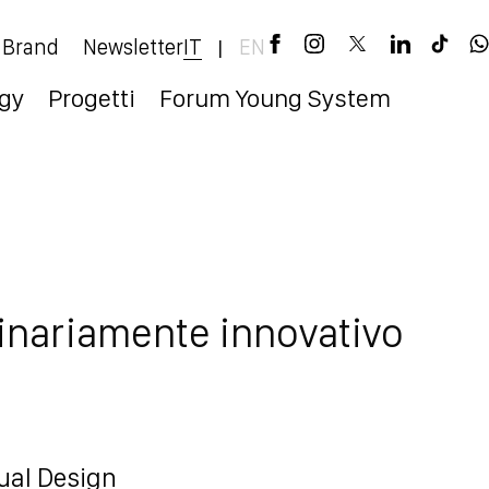
 Brand
Newsletter
IT
EN
|
egy
Progetti
Forum Young System
inariamente innovativo
ual Design