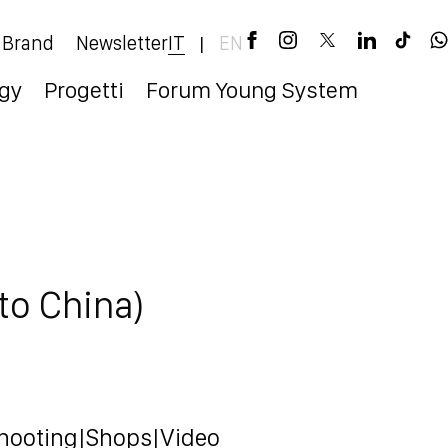
 Brand
Newsletter
IT
EN
|
egy
Progetti
Forum Young System
to China)
hooting
|
Shops
|
Video