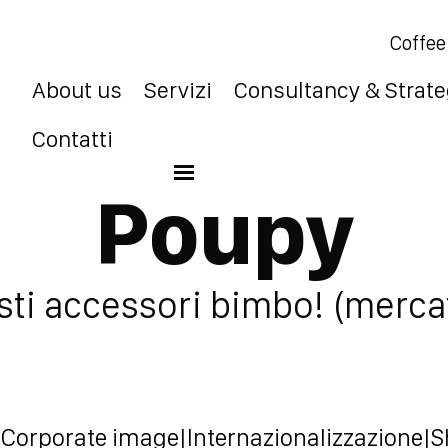
Coffee
About us
Servizi
Consultancy & Strat
Contatti
Beauty & personal care
Poupy
esti accessori bimbo! (merca
|
Corporate image
|
Internazionalizzazione
|
S